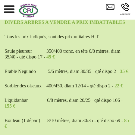
CENTRAL PARC ET JARDIN Paris 75 94 77 93 91 95
DIVERS ARBRES A VENDRE A PRIX IMBATTABLES
Tous les prix indiqués, sont des prix unitaires H.T.
Saule pleureur
350/400 tronc, en tête 6/8 mètres, diam
35/40 - qté dispo 17 -
45 €
Erable Negundo
5/6 mètres, diam 30/35 - qté dispo 2 -
35 €
Sorbier des oiseaux
400/450, diam 12/14 - qté dispo 2 -
22 €
Liquidanbar
6/8 mètres, diam 20/25 - qté dispo 106 -
155 €
Bouleau (1 départ)
8/10 mètres, diam 30/35 - qté dispo 69 -
85
€